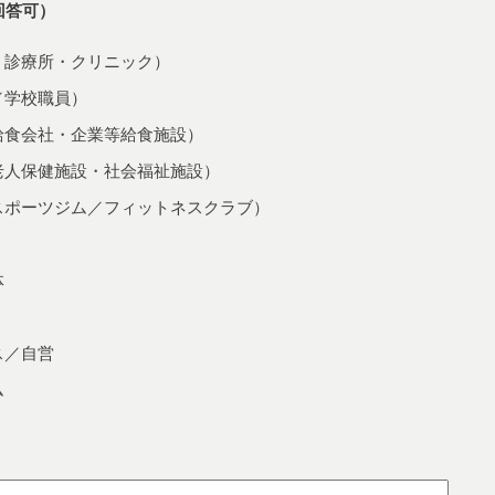
回答可）
・診療所・クリニック）
／学校職員）
給食会社・企業等給食施設）
老人保健施設・社会福祉施設）
スポーツジム／フィットネスクラブ）
体
ス／自営
ム