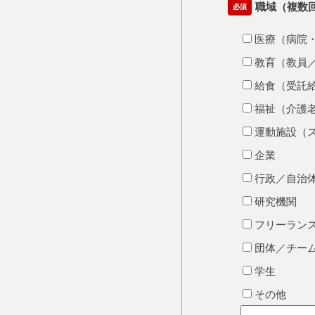
職域（複数
必須
医療（病院
教育（教員
給食（受託
福祉（介護
運動施設（
企業
行政／自治
研究機関
フリーラン
団体／チー
学生
その他