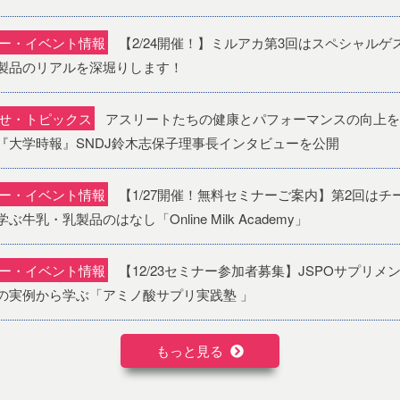
ー・イベント情報
【2/24開催！】ミルアカ第3回はスペシャル
製品のリアルを深堀りします！
せ・トピックス
アスリートたちの健康とパフォーマンスの向上を
『大学時報』SNDJ鈴木志保子理事長インタビューを公開
ー・イベント情報
【1/27開催！無料セミナーご案内】第2回は
ぶ牛乳・乳製品のはなし「Online Milk Academy」
ー・イベント情報
【12/23セミナー参加者募集】JSPOサプリ
の実例から学ぶ「アミノ酸サプリ実践塾 」
もっと見る