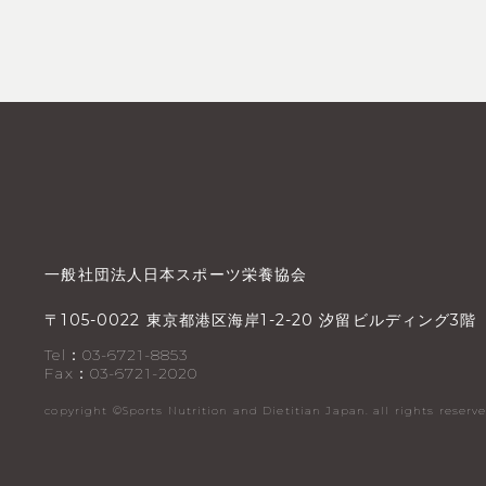
一般社団法人日本スポーツ栄養協会
〒
東京都港区海岸
汐留ビルディング
階
105-0022
1-2-20
3
Tel：03-6721-8853
Fax：03-6721-2020
copyright ©︎Sports Nutrition and Dietitian Japan. all rights reserve