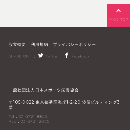
PAGE TOP
設立概要
利用規約
プライバシーポリシー
SHARE ON ：
Twitter
Facebook
一般社団法人日本スポーツ栄養協会
〒
東京都港区海岸
汐留ビルディング
105-0022
1-2-20
3
階
Tel：03-6721-8853
Fax：03-6721-2020