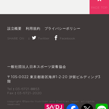
PAGE TOP
設立概要
利用規約
プライバシーポリシー
SHARE ON ：
Twitter
Facebook
一般社団法人日本スポーツ栄養協会
〒
東京都港区海岸
汐留ビルディング
105-0022
1-2-20
3
階
Tel：03-6721-8853
Fax：03-6721-2020
copyright ©︎Sports Nutrition and Dietitian Japan. all rights
reserved.