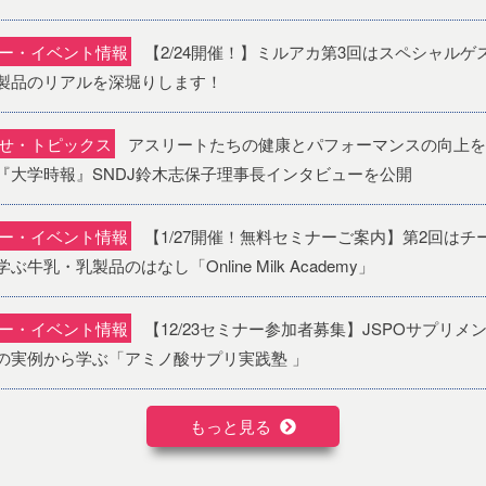
ー・イベント情報
【2/24開催！】ミルアカ第3回はスペシャル
製品のリアルを深堀りします！
せ・トピックス
アスリートたちの健康とパフォーマンスの向上を
『大学時報』SNDJ鈴木志保子理事長インタビューを公開
ー・イベント情報
【1/27開催！無料セミナーご案内】第2回は
ぶ牛乳・乳製品のはなし「Online Milk Academy」
ー・イベント情報
【12/23セミナー参加者募集】JSPOサプリ
の実例から学ぶ「アミノ酸サプリ実践塾 」
もっと見る