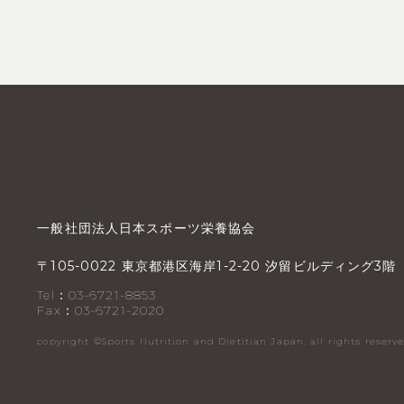
一般社団法人日本スポーツ栄養協会
〒
東京都港区海岸
汐留ビルディング
階
105-0022
1-2-20
3
Tel：03-6721-8853
Fax：03-6721-2020
copyright ©︎Sports Nutrition and Dietitian Japan. all rights reserve