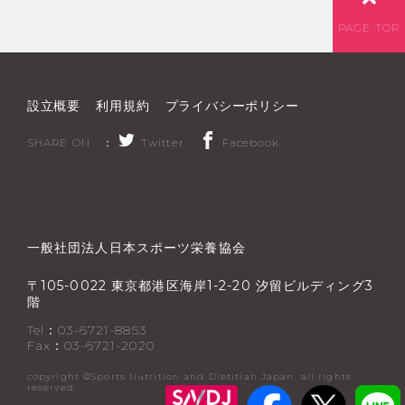
PAGE TOP
設立概要
利用規約
プライバシーポリシー
SHARE ON ：
Twitter
Facebook
一般社団法人日本スポーツ栄養協会
〒
東京都港区海岸
汐留ビルディング
105-0022
1-2-20
3
階
Tel：03-6721-8853
Fax：03-6721-2020
copyright ©︎Sports Nutrition and Dietitian Japan. all rights
reserved.