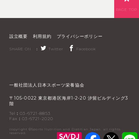
PAGE TOP
設立概要
利用規約
プライバシーポリシー
SHARE ON ：
Twitter
Facebook
一般社団法人日本スポーツ栄養協会
〒
東京都港区海岸
汐留ビルディング
105-0022
1-2-20
3
階
Tel：03-6721-8853
Fax：03-6721-2020
copyright ©︎Sports Nutrition and Dietitian Japan. all rights
reserved.